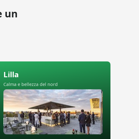
e un
Lilla
Calma e bellezza del nord