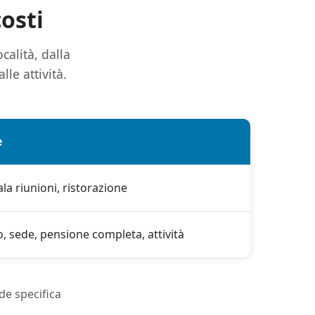
costi
calità, dalla
lle attività.
e
ala riunioni, ristorazione
o, sede, pensione completa, attività
ede specifica