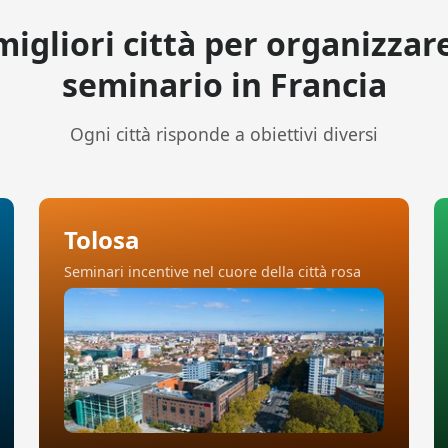
migliori città per organizzar
seminario in Francia
Ogni città risponde a obiettivi diversi
Tolosa
Seminari incentive nel cuore della città rosa