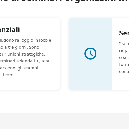
nziali
Se
ludono l'alloggio in loco e
I se
 a tre giorni. Sono
organ
r riunioni strategiche,
e si
eminari aziendali. Questi
form
ersione, gli scambi
cont
el team.