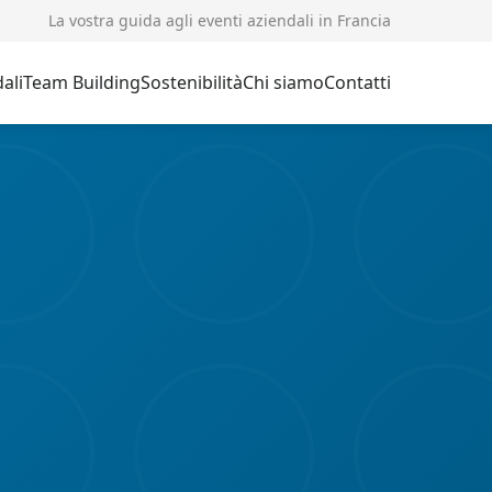
La vostra guida agli eventi aziendali in Francia
dali
Team Building
Sostenibilità
Chi siamo
Contatti