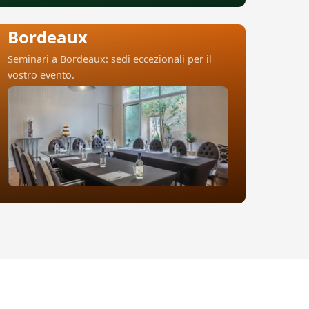
Bordeaux
Seminari a Bordeaux: sedi eccezionali per il
vostro evento.